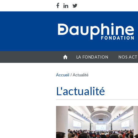
Aller au contenu principal
LA FONDATION
NOS ACT
Vous êtes ici
Accueil
/
Actualité
L'actualité