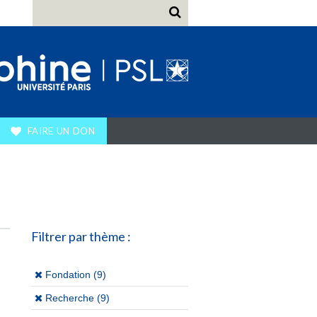
FAIRE UN DON
Filtrer par thème :
(x)
Fondation (9)
(x)
Recherche (9)