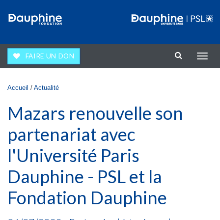
Aller au contenu principal
FAIRE UN DON
Affic
la
navig
Vous êtes ici
Accueil
/
Actualité
Mazars renouvelle son
partenariat avec
l'Université Paris
Dauphine - PSL et la
Fondation Dauphine