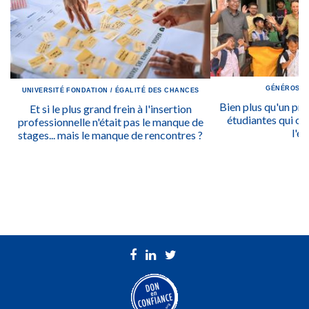
GÉNÉROSIT
UNIVERSITÉ
FONDATION
/
ÉGALITÉ DES CHANCES
Bien plus qu'un prix
Et si le plus grand frein à l'insertion
étudiantes qui ont
professionnelle n'était pas le manque de
l'ég
stages... mais le manque de rencontres ?