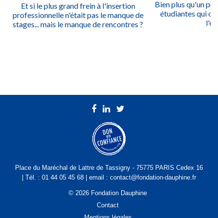
Bien plus qu'un prix
Et si le plus grand frein à l'insertion
étudiantes qui ont
professionnelle n'était pas le manque de
l'ég
stages... mais le manque de rencontres ?
Place du Maréchal de Lattre de Tassigny - 75775 PARIS Cedex 16
| Tél. : 01 44 05 45 68 | email : contact@fondation-dauphine.fr
© 2026 Fondation Dauphine
Contact
Mentions légales