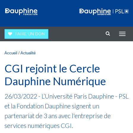
Aller au contenu principal
FAIRE UN DON
Affic
la
navig
Vous êtes ici
Accueil
/
Actualité
CGI rejoint le Cercle
Dauphine Numérique
26/03/2022 - L’Université Paris Dauphine - PSL
et la Fondation Dauphine signent un
partenariat de 3 ans avec l'entreprise de
services numériques CGI.