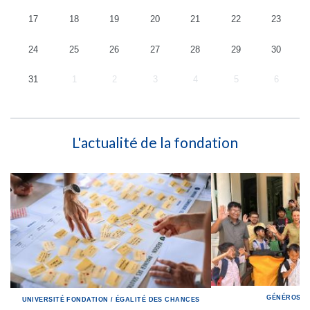
17
18
19
20
21
22
23
24
25
26
27
28
29
30
31
1
2
3
4
5
6
L'actualité de la fondation
GÉNÉROSIT
UNIVERSITÉ
FONDATION
/
ÉGALITÉ DES CHANCES