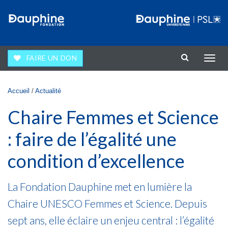
Aller au contenu principal
FAIRE UN DON
Affic
la
navig
Vous êtes ici
Accueil
/
Actualité
Chaire Femmes et Science
: faire de l’égalité une
condition d’excellence
La Fondation Dauphine met en lumière la
Chaire UNESCO Femmes et Science. Depuis
sept ans, elle éclaire un enjeu central : l’égalité