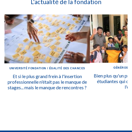
L'actualité de la fondation
GÉNÉROSIT
UNIVERSITÉ
FONDATION
/
ÉGALITÉ DES CHANCES
Bien plus qu'un prix
Et si le plus grand frein à l'insertion
étudiantes qui ont
professionnelle n'était pas le manque de
l'ég
stages... mais le manque de rencontres ?