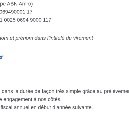
pe ABN Amro)
5069490001 17
1 0025 0694 9000 117
nom et prénom dans l’intitulé du virement
er
s dans la durée de façon très simple grâce au prélèveme
tre enga­ge­ment à nos côtés.
fiscal annuel en début d’année suivante.
A