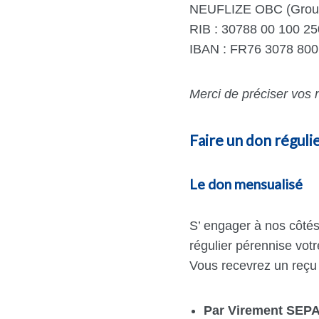
NEUFLIZE OBC (Grou
RIB : 30788 00 100 2
IBAN : FR76 3078 800
Merci de préciser vos 
Faire un don réguli
Le don mensualisé
S’ engager à nos côté
régu­lier péren­nise vo
Vous recevrez un reçu 
Par Virement SEP