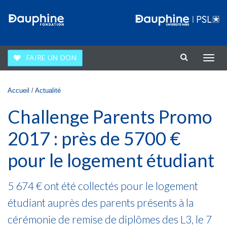
Aller au contenu principal
FAIRE UN DON
Affic
la
navig
Vous êtes ici
Accueil
/
Actualité
Challenge Parents Promo
2017 : près de 5700 €
pour le logement étudiant
5 674 € ont été collectés pour le logement
étudiant auprès des parents présents à la
cérémonie de remise de diplômes des L3, le 7