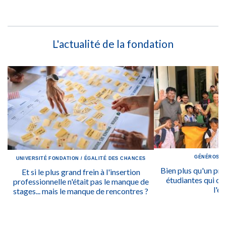
L'actualité de la fondation
GÉNÉROSIT
UNIVERSITÉ
FONDATION
/
ÉGALITÉ DES CHANCES
Bien plus qu'un prix
Et si le plus grand frein à l'insertion
étudiantes qui ont
professionnelle n'était pas le manque de
l'ég
stages... mais le manque de rencontres ?