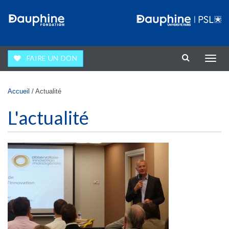
Aller au contenu principal
FAIRE UN DON
Affic
la
navig
Vous êtes ici
Accueil
/
Actualité
L'actualité