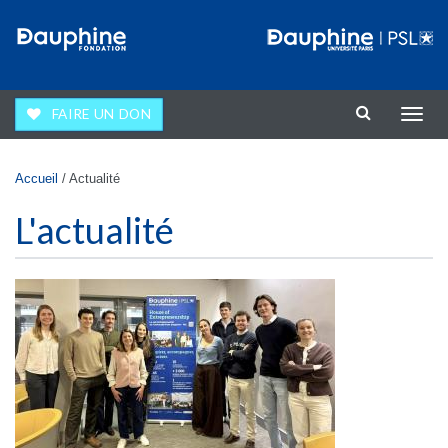
Aller au contenu principal
FAIRE UN DON
Affic
la
navig
Vous êtes ici
Accueil
/
Actualité
L'actualité