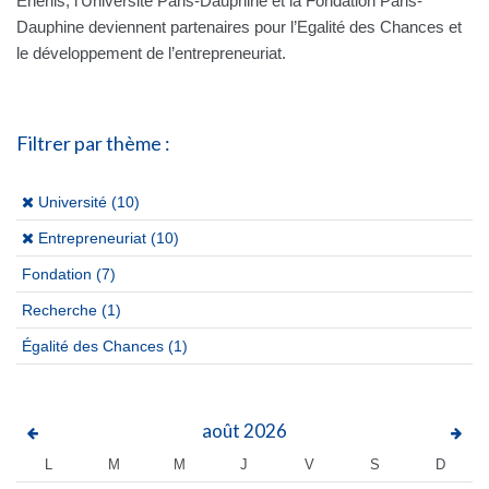
Enerlis, l’Université Paris-Dauphine et la Fondation Paris-
Dauphine deviennent partenaires pour l’Egalité des Chances et
le développement de l’entrepreneuriat.
Filtrer par thème :
(x)
Université (10)
(x)
Entrepreneuriat (10)
Fondation
(7)
Recherche
(1)
Égalité des Chances
(1)
août
2026
L
M
M
J
V
S
D