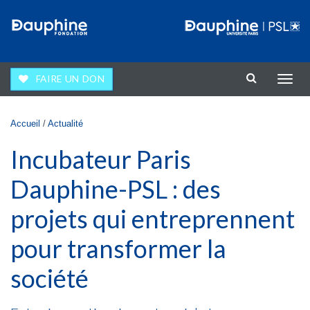
Aller au contenu principal
FAIRE UN DON
Affic
la
navig
Vous êtes ici
Accueil
/
Actualité
Incubateur Paris
Dauphine-PSL : des
projets qui entreprennent
pour transformer la
société