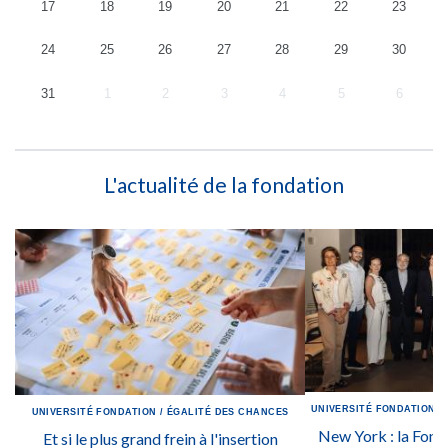
17
18
19
20
21
22
23
24
25
26
27
28
29
30
31
1
2
3
4
5
6
L'actualité de la fondation
UNIVERSITÉ
FONDATION
/
UNIVERSITÉ
FONDATION
/
ÉGALITÉ DES CHANCES
New York : la Fon
Et si le plus grand frein à l'insertion