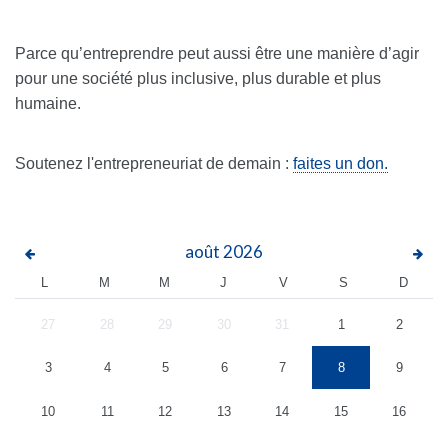
Parce qu’entreprendre peut aussi être une manière d’agir
pour une société plus inclusive, plus durable et plus
humaine.
Soutenez l'entrepreneuriat de demain :
faites un don.
août
2026
L
M
M
J
V
S
D
27
28
29
30
31
1
2
3
4
5
6
7
8
9
10
11
12
13
14
15
16