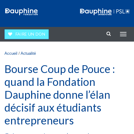
Aller au contenu principal
FAIRE UN DON
Affic
la
navig
Vous êtes ici
Accueil
/
Actualité
Bourse Coup de Pouce :
quand la Fondation
Dauphine donne l’élan
décisif aux étudiants
entrepreneurs