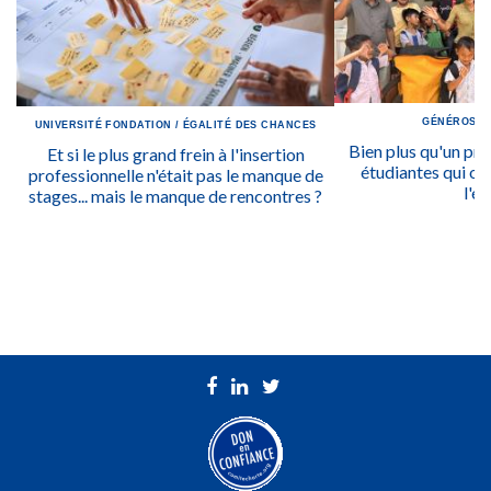
GÉNÉROSIT
UNIVERSITÉ
FONDATION
/
ÉGALITÉ DES CHANCES
Bien plus qu'un prix
Et si le plus grand frein à l'insertion
étudiantes qui ont
professionnelle n'était pas le manque de
l'ég
stages... mais le manque de rencontres ?