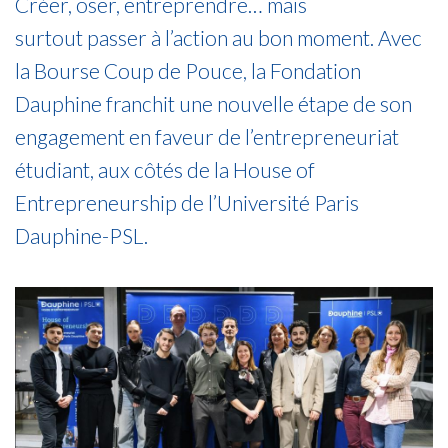
Créer, oser, entreprendre… mais
surtout passer à l’action au bon moment. Avec
la Bourse Coup de Pouce, la Fondation
Dauphine franchit une nouvelle étape de son
engagement en faveur de l’entrepreneuriat
étudiant, aux côtés de la House of
Entrepreneurship de l’Université Paris
Dauphine-PSL.