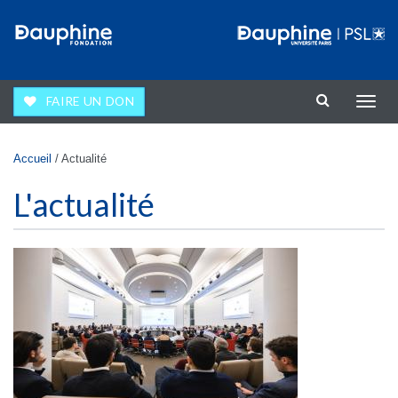
Aller au contenu principal
FAIRE UN DON
Affic
la
navig
Vous êtes ici
Accueil
/
Actualité
L'actualité