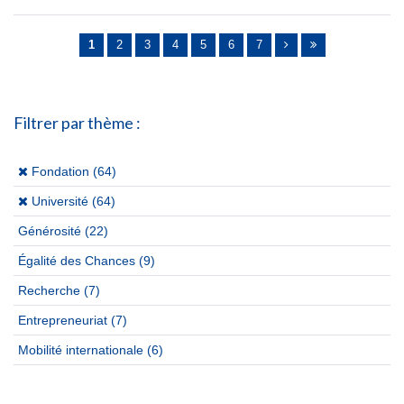
Pages
1
2
3
4
5
6
7
Filtrer par thème :
(x)
Fondation (64)
(x)
Université (64)
Générosité
(22)
Égalité des Chances
(9)
Recherche
(7)
Entrepreneuriat
(7)
Mobilité internationale
(6)