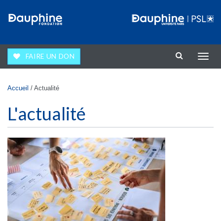
Aller au contenu principal
FAIRE UN DON
Affic
la
navig
Vous êtes ici
Accueil
/
Actualité
L'actualité