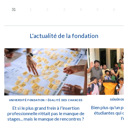
31
1
2
3
4
5
6
L'actualité de la fondation
GÉNÉROSIT
UNIVERSITÉ
FONDATION
/
ÉGALITÉ DES CHANCES
Bien plus qu'un prix
Et si le plus grand frein à l'insertion
étudiantes qui ont
professionnelle n'était pas le manque de
l'ég
stages... mais le manque de rencontres ?