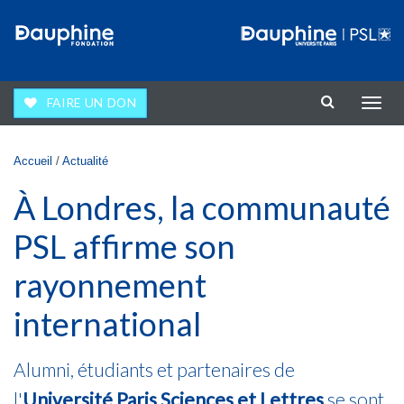
Aller au contenu principal
FAIRE UN DON
Affic
la
navig
Vous êtes ici
Accueil
/
Actualité
À Londres, la communauté
PSL affirme son
rayonnement
international
Alumni, étudiants et partenaires de
l'
Université Paris Sciences et Lettres
se sont