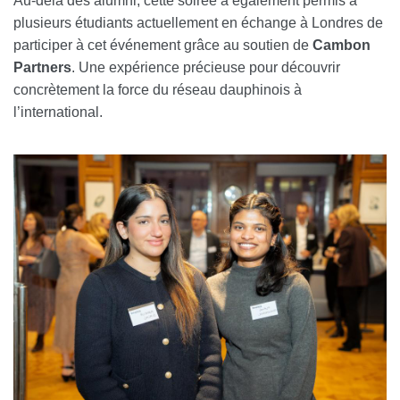
Au-delà des alumni, cette soirée a également permis à
plusieurs étudiants actuellement en échange à Londres de
participer à cet événement grâce au soutien de
Cambon
Partners
.
Une expérience précieuse pour découvrir
concrètement la force du réseau dauphinois à
l’international.