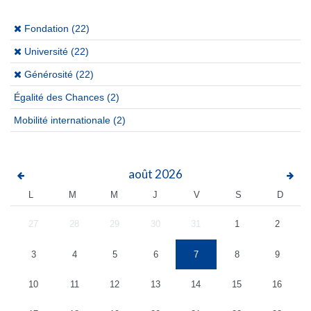
(x)
Fondation (22)
(x)
Université (22)
(x)
Générosité (22)
Égalité des Chances
(2)
Mobilité internationale
(2)
août
2026
L
M
M
J
V
S
D
27
28
29
30
31
1
2
3
4
5
6
7
8
9
10
11
12
13
14
15
16