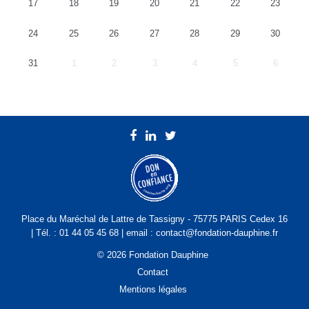
17
18
19
20
21
22
23
24
25
26
27
28
29
30
31
1
2
3
4
5
6
Place du Maréchal de Lattre de Tassigny - 75775 PARIS Cedex 16
| Tél. : 01 44 05 45 68 | email : contact@fondation-dauphine.fr
© 2026 Fondation Dauphine
Contact
Mentions légales