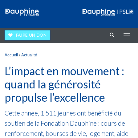
Aller au contenu principal
FAIRE UN DON
Affic
la
navig
Vous êtes ici
Accueil
/
Actualité
L’impact en mouvement :
quand la générosité
propulse l’excellence
Cette année, 1 511 jeunes ont bénéficié du
soutien de la Fondation Dauphine : cours de
renforcement, bourses de vie, logement, aide