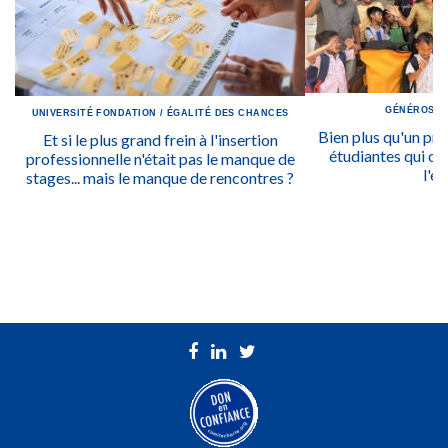
GÉNÉROSIT
UNIVERSITÉ
FONDATION
/
ÉGALITÉ DES CHANCES
Bien plus qu'un prix
Et si le plus grand frein à l'insertion
étudiantes qui ont
professionnelle n'était pas le manque de
l'ég
stages... mais le manque de rencontres ?