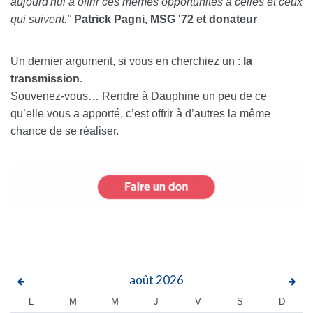
aujourd'hui à offrir ces mêmes opportunités à celles et ceux
qui suivent."
Patrick Pagni, MSG '72 et donateur
Un dernier argument, si vous en cherchiez un :
la
transmission
.
Souvenez‑vous… Rendre à Dauphine un peu de ce
qu’elle vous a apporté, c’est offrir à d’autres la même
chance de se réaliser.
août
2026
L
M
M
J
V
S
D