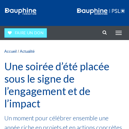
Aller au contenu principal
FAIRE UN DON
Affic
la
navig
Vous êtes ici
Accueil
/
Actualité
Une soirée d’été placée
sous le signe de
l’engagement et de
l’impact
Un moment pour célébrer ensemble une
année riche en projets et en actions concrètes