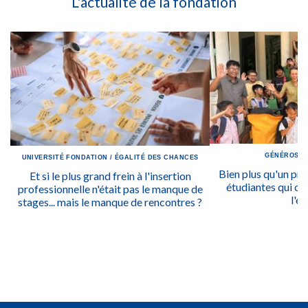
L'actualité de la fondation
GÉNÉROSIT
UNIVERSITÉ
FONDATION
/
ÉGALITÉ DES CHANCES
Bien plus qu'un prix
Et si le plus grand frein à l'insertion
étudiantes qui ont
professionnelle n'était pas le manque de
l'ég
stages... mais le manque de rencontres ?