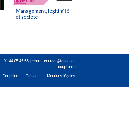
Management, légitimité
et société
: 01 44 05 45 68 | email : contact@fondation-
dauphine.fr
n Dauphine
Contact
Mentions légales