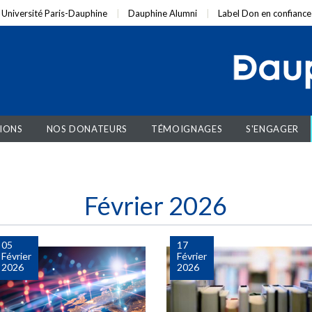
Université Paris-Dauphine
Dauphine Alumni
Label Don en confiance
IONS
NOS DONATEURS
TÉMOIGNAGES
S'ENGAGER
Février 2026
05
17
Février
Février
2026
2026