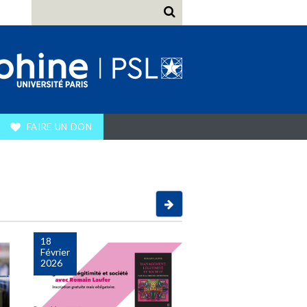
FAIRE UN DON
Après
18
Février
2026