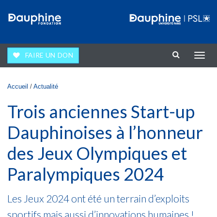
Aller au contenu principal
FAIRE UN DON
Affic
la
navig
Vous êtes ici
Accueil
/
Actualité
Trois anciennes Start-up
Dauphinoises à l’honneur
des Jeux Olympiques et
Paralympiques 2024
Les Jeux 2024 ont été un terrain d’exploits
sportifs mais aussi d’innovations humaines !