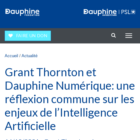
Aller au contenu principal
FAIRE UN DON
Affic
la
navig
Vous êtes ici
Accueil
/
Actualité
Grant Thornton et
Dauphine Numérique: une
réflexion commune sur les
enjeux de l’Intelligence
Artificielle