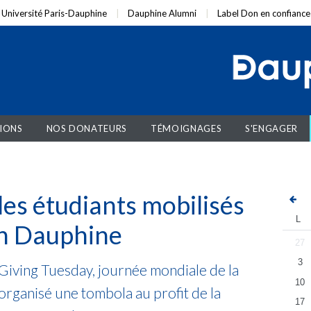
Université Paris-Dauphine
Dauphine Alumni
Label Don en confiance
IONS
NOS DONATEURS
TÉMOIGNAGES
S'ENGAGER
les étudiants mobilisés
L
on Dauphine
27
3
Giving Tuesday, journée mondiale de la
10
organisé une tombola au profit de la
17