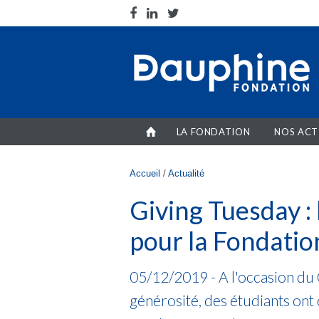
Aller au contenu principal
LA FONDATION
NOS ACT
Vous êtes ici
Accueil
/
Actualité
Giving Tuesday : 
pour la Fondati
05/12/2019 - A l'occasion du 
générosité, des étudiants ont 