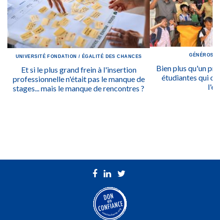
GÉNÉROSIT
UNIVERSITÉ
FONDATION
/
ÉGALITÉ DES CHANCES
Bien plus qu'un prix
Et si le plus grand frein à l'insertion
étudiantes qui ont
professionnelle n'était pas le manque de
l'ég
stages... mais le manque de rencontres ?