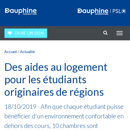
Aller au contenu principal
FAIRE UN DON
Affic
la
navig
Vous êtes ici
Accueil
/
Actualité
Des aides au logement
pour les étudiants
originaires de régions
18/10/2019 - Afin que chaque étudiant puisse
bénéficier d'un environnement confortable en
dehors des cours, 10 chambres sont