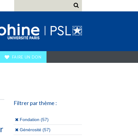
FAIRE UN DON
Filtrer par thème :
(x)
Fondation (57)
r
(x)
Générosité (57)