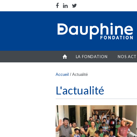
Aller au contenu principal
LA FONDATION
NOS ACT
Vous êtes ici
Accueil
/
Actualité
L'actualité