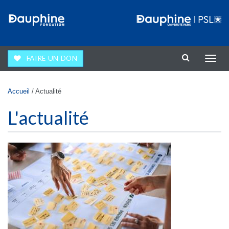
Aller au contenu principal
FAIRE UN DON
Affic
la
navig
Vous êtes ici
Accueil
/
Actualité
L'actualité