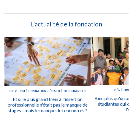
L'actualité de la fondation
GÉNÉROSIT
UNIVERSITÉ
FONDATION
/
ÉGALITÉ DES CHANCES
Bien plus qu'un prix
Et si le plus grand frein à l'insertion
étudiantes qui ont
professionnelle n'était pas le manque de
l'ég
stages... mais le manque de rencontres ?