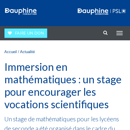
Aller au contenu principal
FAIRE UN DON
Affic
la
navig
Vous êtes ici
Accueil
/
Actualité
Immersion en
mathématiques : un stage
pour encourager les
vocations scientifiques
Un stage de mathématiques pour les lycéens
de seconde a été organisé dans le cadre du