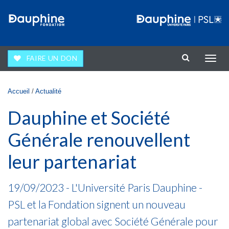
Aller au contenu principal
FAIRE UN DON
Affic
la
navig
Vous êtes ici
Accueil
/
Actualité
Dauphine et Société
Générale renouvellent
leur partenariat
19/09/2023 -
L'Université Paris Dauphine -
PSL et la Fondation signent un nouveau
partenariat global avec Société Générale pour