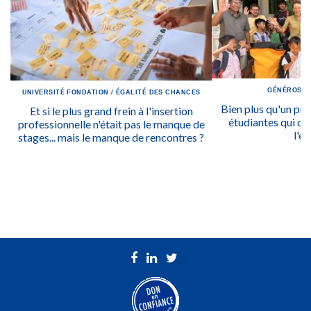
GÉNÉROSIT
UNIVERSITÉ
FONDATION
/
ÉGALITÉ DES CHANCES
Bien plus qu'un prix
Et si le plus grand frein à l'insertion
étudiantes qui ont
professionnelle n'était pas le manque de
l'ég
stages... mais le manque de rencontres ?