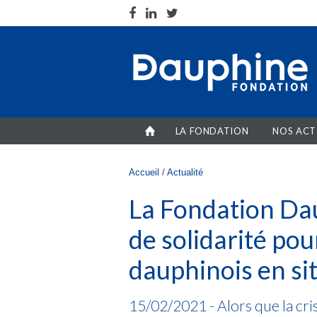
Aller au contenu principal
LA FONDATION
NOS ACT
Vous êtes ici
Accueil
/
Actualité
La Fondation Da
de solidarité pou
dauphinois en si
15/02/2021 - Alors que la cris