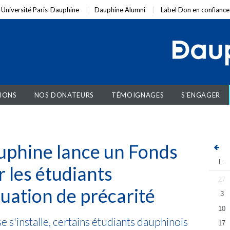
Université Paris-Dauphine
Dauphine Alumni
Label Don en confiance
IONS
NOS DONATEURS
TÉMOIGNAGES
S'ENGAGER
uphine lance un Fonds
L
r les étudiants
27
tuation de précarité
3
10
e s'installe, certains étudiants dauphinois
17