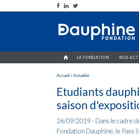
Aller au contenu principal
LA FONDATION
NOS ACT
Vous êtes ici
Accueil
/
Actualité
Etudiants dauphi
saison d'expositi
26/09/2019 - Dans le cadre 
Fondation Dauphine, le Pass 