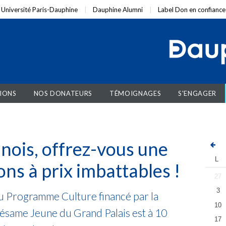
Université Paris-Dauphine
Dauphine Alumni
Label Don en confiance
IONS
NOS DONATEURS
TÉMOIGNAGES
S'ENGAGER
nois, offrez-vous une
L
ons à prix imbattables !
27
3
du
Programme Culture
financé par la
10
Sésame Jeune du Grand Palais est à 10
17