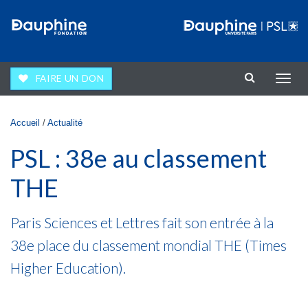
Aller au contenu principal
FAIRE UN DON
Affic
la
navig
Vous êtes ici
Accueil
/
Actualité
PSL : 38e au classement
THE
Paris Sciences et Lettres fait son entrée à la
38e place du classement mondial THE (Times
Higher Education).