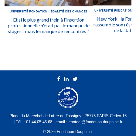
UNIVERSITÉ
FONDATION
/
UNIVERSITÉ
FONDATION
/
ÉGALITÉ DES CHANCES
New York : la Fon
Et si le plus grand frein à l'insertion
rassemble son réseau
professionnelle n'était pas le manque de
de la data 
stages... mais le manque de rencontres ?
Place du Maréchal de Lattre de Tassigny - 75775 PARIS Cedex 16
| Tél. : 01 44 05 45 68 | email : contact@fondation-dauphine.fr
© 2026 Fondation Dauphine