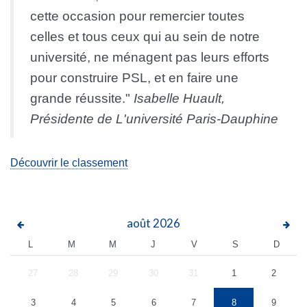
cette occasion pour remercier toutes
celles et tous ceux qui au sein de notre
université, ne ménagent pas leurs efforts
pour construire PSL, et en faire une
grande réussite."
Isabelle Huault,
Présidente de L'université Paris-Dauphine
Découvrir le classement
août
2026
L
M
M
J
V
S
D
27
28
29
30
31
1
2
3
4
5
6
7
8
9