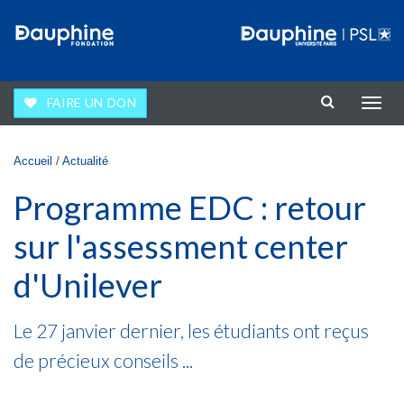
Aller au contenu principal
FAIRE UN DON
Affic
la
navig
Vous êtes ici
Accueil
/
Actualité
Programme EDC : retour
sur l'assessment center
d'Unilever
Le 27 janvier dernier, les étudiants ont reçus
de précieux conseils ...