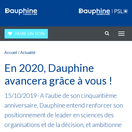
Aller au contenu principal
FAIRE UN DON
Affic
la
navig
Vous êtes ici
Accueil
/
Actualité
En 2020, Dauphine
avancera grâce à vous !
15/10/2019- A l'aube de son cinquantième
anniversaire, Dauphine entend renforcer son
positionnement de leader en sciences des
organisations et de la décision, et ambitionne