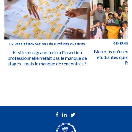
GÉNÉROSIT
UNIVERSITÉ
FONDATION
/
ÉGALITÉ DES CHANCES
Bien plus qu'un prix
Et si le plus grand frein à l'insertion
étudiantes qui ont
professionnelle n'était pas le manque de
l'ég
stages... mais le manque de rencontres ?