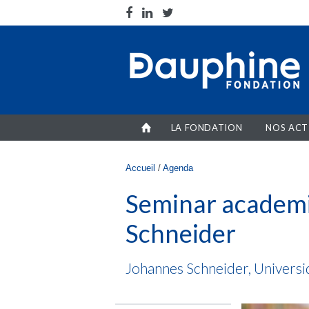
Aller au contenu principal
LA FONDATION
NOS ACT
Vous êtes ici
Accueil
/
Agenda
Seminar academi
Schneider
Johannes Schneider, Universi