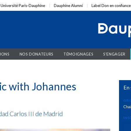
Université Paris-Dauphine
Dauphine Alumni
Label Don en confiance
IONS
NOS DONATEURS
TÉMOIGNAGES
S'ENGAGER
c with Johannes
En 
ORG
Chai
dad Carlos III de Madrid
INS