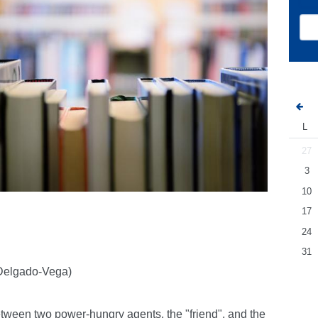
L
27
3
10
17
24
31
 Delgado-Vega)
etween two power-hungry agents, the "friend", and the