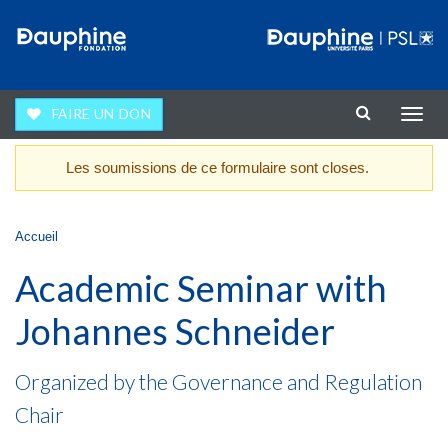
Aller au contenu principal
FAIRE UN DON
Affic
la
navig
Les soumissions de ce formulaire sont closes.
Message d'avertissement
Vous êtes ici
Accueil
Academic Seminar with
Johannes Schneider
Organized by the
Governance and Regulation
Chair