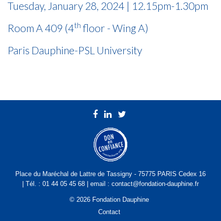
Tuesday, January 28, 2024 | 12.15pm-1.30pm
th
Room A 409 (4
floor - Wing A)
Paris Dauphine-PSL University
Place du Maréchal de Lattre de Tassigny - 75775 PARIS Cedex 16
| Tél. : 01 44 05 45 68 | email : contact@fondation-dauphine.fr
© 2026 Fondation Dauphine
Contact