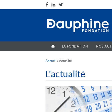
Aller au contenu principal
LA FONDATION
NOS ACT
Vous êtes ici
Accueil
/
Actualité
L'actualité