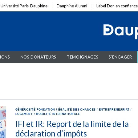
Université Paris-Dauphine
Dauphine Alumni
Label Don en confiance
IONS
NOS DONATEURS
TÉMOIGNAGES
S'ENGAGER
GÉNÉROSITÉ
FONDATION
/
ÉGALITÉ DES CHANCES
/
ENTREPRENEURIAT
/
LOGEMENT
/
MOBILITÉ INTERNATIONALE
IFI et IR: Report de la limite de la
déclaration d’impôts