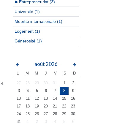
(x)
Entrepreneuriat (3)
Université
(1)
Mobilité internationale
(1)
Logement
(1)
Générosité
(1)
août
2026
L
M
M
J
V
S
D
27
28
29
30
31
1
2
et
3
4
5
6
7
8
9
10
11
12
13
14
15
16
17
18
19
20
21
22
23
24
25
26
27
28
29
30
31
1
2
3
4
5
6