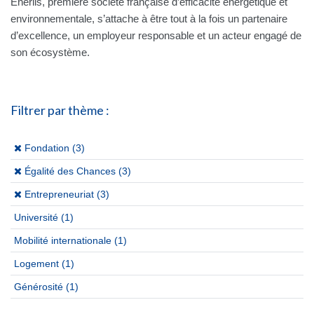
Enerlis, première société française d’efficacité énergétique et
environnementale, s’attache à être tout à la fois un partenaire
d’excellence, un employeur responsable et un acteur engagé de
son écosystème.
Filtrer par thème :
(x)
Fondation (3)
(x)
Égalité des Chances (3)
(x)
Entrepreneuriat (3)
Université
(1)
Mobilité internationale
(1)
Logement
(1)
Générosité
(1)