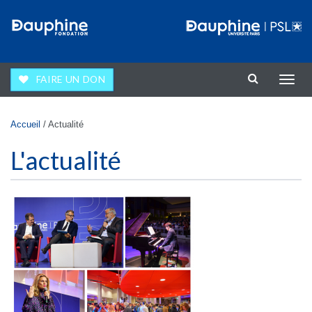
Aller au contenu principal
FAIRE UN DON
Affic
la
navig
Vous êtes ici
Accueil
/
Actualité
L'actualité