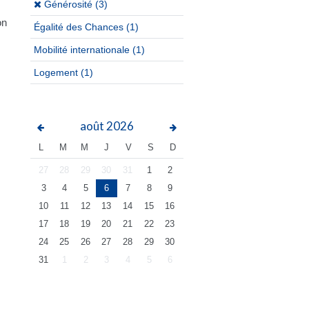
(x)
Générosité (3)
on
Égalité des Chances
(1)
Mobilité internationale
(1)
Logement
(1)
août
2026
L
M
M
J
V
S
D
27
28
29
30
31
1
2
3
4
5
6
7
8
9
10
11
12
13
14
15
16
17
18
19
20
21
22
23
24
25
26
27
28
29
30
31
1
2
3
4
5
6