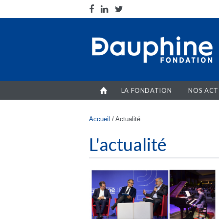
Aller au contenu principal
LA FONDATION
NOS ACT
Vous êtes ici
Accueil
/
Actualité
L'actualité