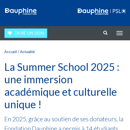
Aller au contenu principal
FAIRE UN DON
Affic
la
navig
Vous êtes ici
Accueil
/
Actualité
La Summer School 2025 :
une immersion
académique et culturelle
unique !
En 2025, grâce au soutien de ses donateurs, la
Fondation Dauphine a permis à 14 étudiants