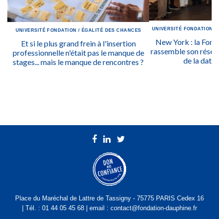
UNIVERSITÉ
FONDATION
/
UNIVERSITÉ
FONDATION
/
ÉGALITÉ DES CHANCES
New York : la Fon
Et si le plus grand frein à l'insertion
rassemble son réseau
professionnelle n'était pas le manque de
de la data 
stages... mais le manque de rencontres ?
Place du Maréchal de Lattre de Tassigny - 75775 PARIS Cedex 16
| Tél. : 01 44 05 45 68 | email : contact@fondation-dauphine.fr