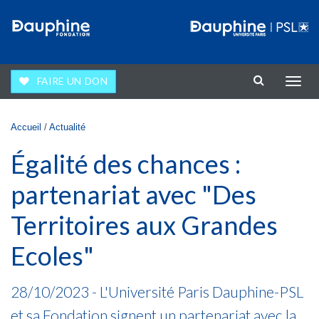
Aller au contenu principal
FAIRE UN DON
Affic
la
navig
Vous êtes ici
Accueil
/
Actualité
Égalité des chances :
partenariat avec "Des
Territoires aux Grandes
Ecoles"
28/10/2023 -
L'Université Paris Dauphine-PSL
et sa Fondation signent un partenariat avec la