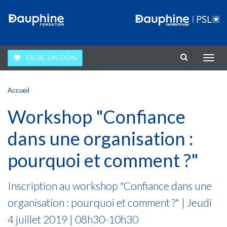
Aller au contenu principal
FAIRE UN DON
Affic
la
navig
Vous êtes ici
Accueil
Workshop "Confiance
dans une organisation :
pourquoi et comment ?"
Inscription au workshop "Confiance dans une
organisation : pourquoi et comment ?" | Jeudi
4 juillet 2019 | 08h30-10h30