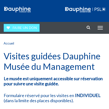
Aller au contenu principal
FAIRE UN DON
Affic
la
navig
Vous êtes ici
Accueil
Visites guidées Dauphine
Musée du Management
Le musée est uniquement accessible sur réservation
pour suivre une
visite guidée
.
Formulaire réservé pour les visites en
INDIVIDUEL
(dans la limite des places disponibles).