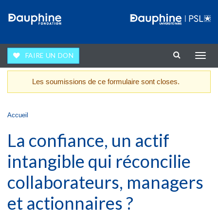
Aller au contenu principal
FAIRE UN DON
Affic
la
navig
Les soumissions de ce formulaire sont closes.
Message d'avertissement
Vous êtes ici
Accueil
La confiance, un actif
intangible qui réconcilie
collaborateurs, managers
et actionnaires ?