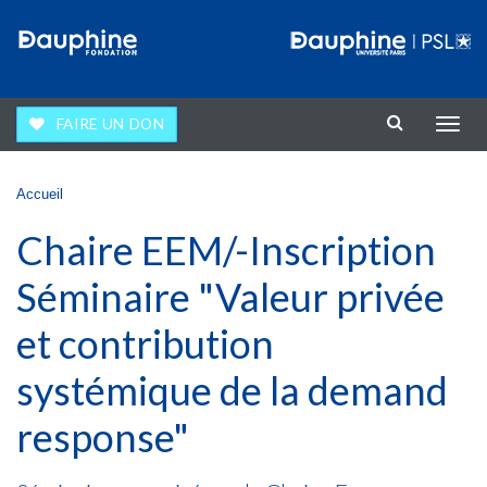
Aller au contenu principal
FAIRE UN DON
Affic
la
navig
Vous êtes ici
Accueil
Chaire EEM/-Inscription
Séminaire "Valeur privée
et contribution
systémique de la demand
response"