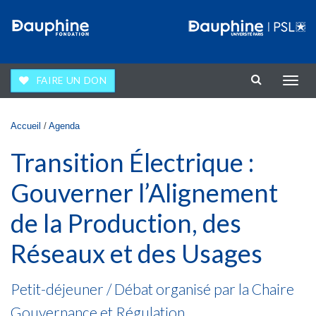
Aller au contenu principal
FAIRE UN DON
Affic
la
navig
Vous êtes ici
Accueil
/
Agenda
Transition Électrique :
Gouverner l’Alignement
de la Production, des
Réseaux et des Usages
Petit-déjeuner / Débat organisé par la Chaire
Gouvernance et Régulation.