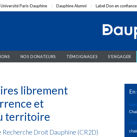
Université Paris-Dauphine
Dauphine Alumni
Label Don en confiance
IONS
NOS DONATEURS
TÉMOIGNAGES
S'ENGAGER
aires librement
En 
rrence et
ORG
Chai
territoire
CO
de Recherche Droit Dauphine (CR2D)
cha