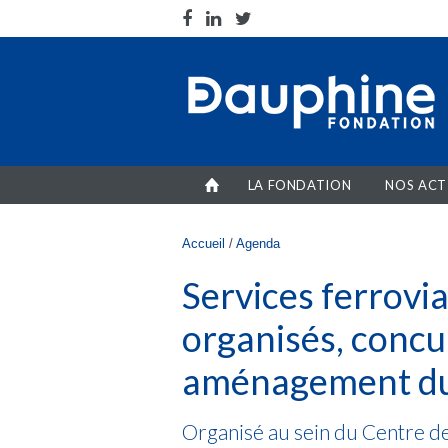
Aller au contenu principal
LA FONDATION
NOS ACT
Vous êtes ici
Accueil
/
Agenda
Services ferrovi
organisés, concu
aménagement du 
Organisé au sein du Centre 