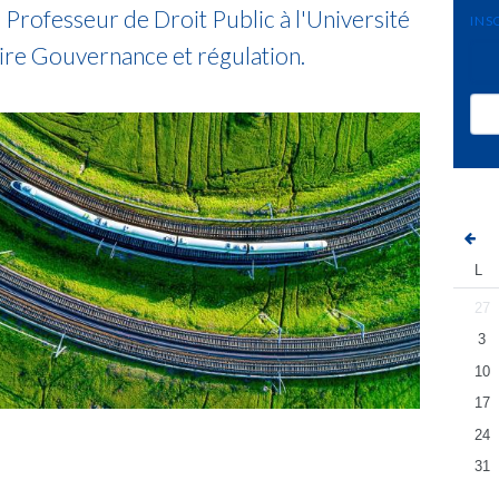
Professeur de Droit Public à l'Université
INS
aire Gouvernance et régulation.
L
27
3
10
17
24
31