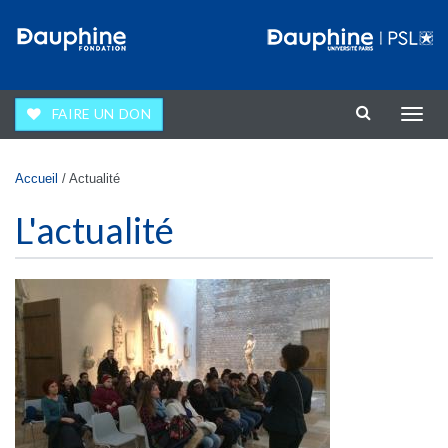
Aller au contenu principal
FAIRE UN DON
Affic
la
navig
Vous êtes ici
Accueil
/
Actualité
L'actualité