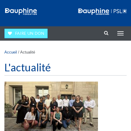
Aller au contenu principal
FAIRE UN DON
Affic
la
navig
Vous êtes ici
Accueil
/
Actualité
L'actualité