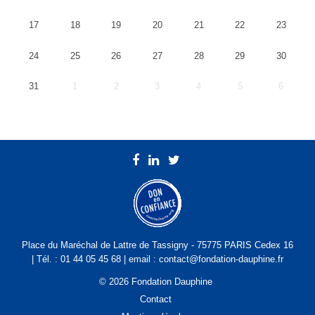
17
18
19
20
21
22
23
24
25
26
27
28
29
30
31
1
2
3
4
5
6
Place du Maréchal de Lattre de Tassigny - 75775 PARIS Cedex 16
| Tél. : 01 44 05 45 68 | email : contact@fondation-dauphine.fr
© 2026 Fondation Dauphine
Contact