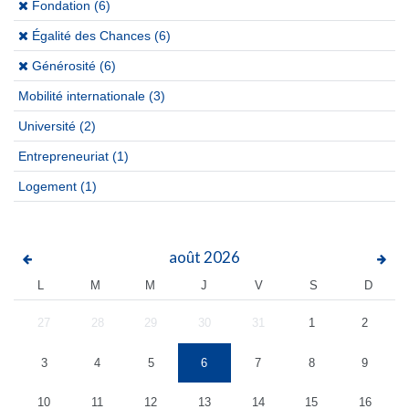
(x)
Fondation (6)
(x)
Égalité des Chances (6)
(x)
Générosité (6)
Mobilité internationale
(3)
Université
(2)
Entrepreneuriat
(1)
Logement
(1)
août
2026
L
M
M
J
V
S
D
27
28
29
30
31
1
2
3
4
5
6
7
8
9
10
11
12
13
14
15
16