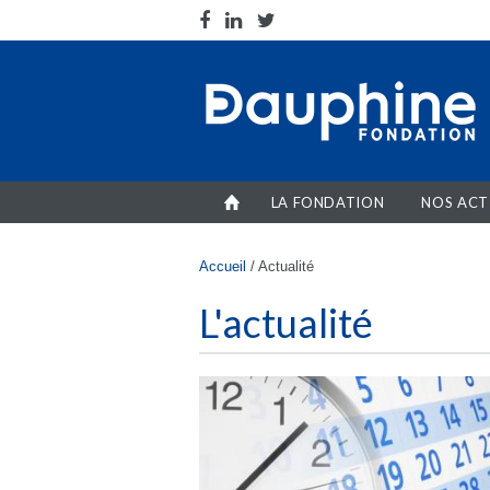
Aller au contenu principal
LA FONDATION
NOS ACT
Vous êtes ici
Accueil
/
Actualité
L'actualité