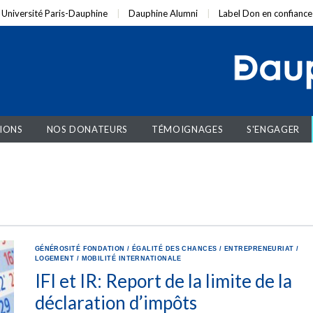
Université Paris-Dauphine
Dauphine Alumni
Label Don en confiance
IONS
NOS DONATEURS
TÉMOIGNAGES
S'ENGAGER
GÉNÉROSITÉ
FONDATION
/
ÉGALITÉ DES CHANCES
/
ENTREPRENEURIAT
/
LOGEMENT
/
MOBILITÉ INTERNATIONALE
IFI et IR: Report de la limite de la
déclaration d’impôts