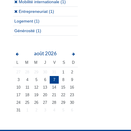
(x)
Mobilité internationale (1)
(x)
Entrepreneuriat (1)
Logement
(1)
Générosité
(1)
août
2026
L
M
M
J
V
S
D
27
28
29
30
31
1
2
3
4
5
6
7
8
9
10
11
12
13
14
15
16
17
18
19
20
21
22
23
24
25
26
27
28
29
30
31
1
2
3
4
5
6