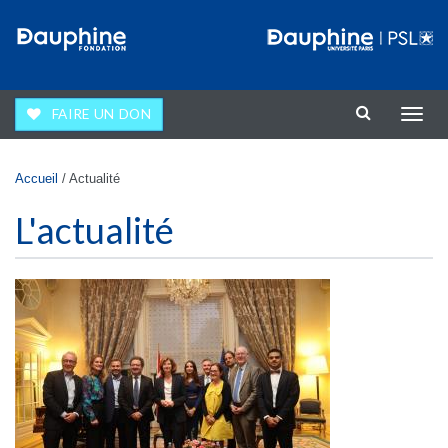
Aller au contenu principal
FAIRE UN DON
Affic
la
navig
Vous êtes ici
Accueil
/
Actualité
L'actualité