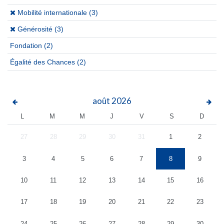
(x)
Mobilité internationale (3)
(x)
Générosité (3)
Fondation
(2)
Égalité des Chances
(2)
août
2026
L
M
M
J
V
S
D
27
28
29
30
31
1
2
3
4
5
6
7
8
9
10
11
12
13
14
15
16
17
18
19
20
21
22
23
24
25
26
27
28
29
30