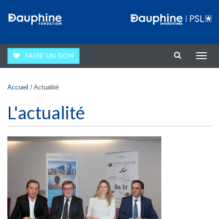
Aller au contenu principal
FAIRE UN DON
Affic
la
navig
Vous êtes ici
Accueil
/
Actualité
L'actualité