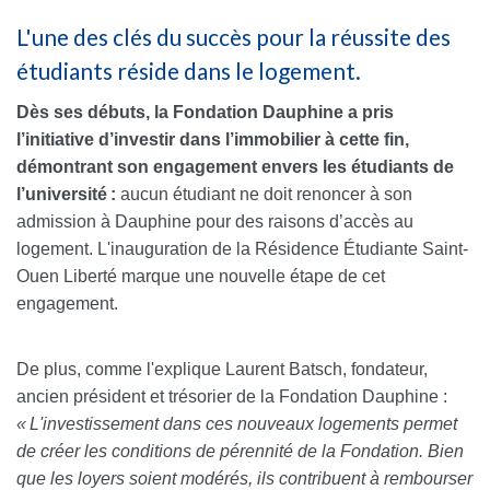
L'une des clés du succès pour la réussite des
étudiants réside dans le logement.
Dès ses débuts, l
a Fondation Dauphine
a pris
l’initiative
d’investir dans l’immobilier à cette fin,
démontrant son engagement envers
l
es étudiants
de
l’université
:
a
ucun étudiant ne doit
renoncer à
son
a
dmission
à Dauphine pour des raisons d
’accès au
logement.
L'inauguration de la Résidence Étudiante Saint
-
Ouen Liberté
marque une nouvelle étape
de cet
engagement.
De plus, c
omme l'explique Laurent
Batsch
, fondateur,
ancien président et trésorier de la Fondation Dauphine :
«
L'investissement dans ces nouveaux logements permet
de créer les conditions de pérennité de la Fondation.
B
ien
que les loyers soient modérés, ils contribuent à rembourser