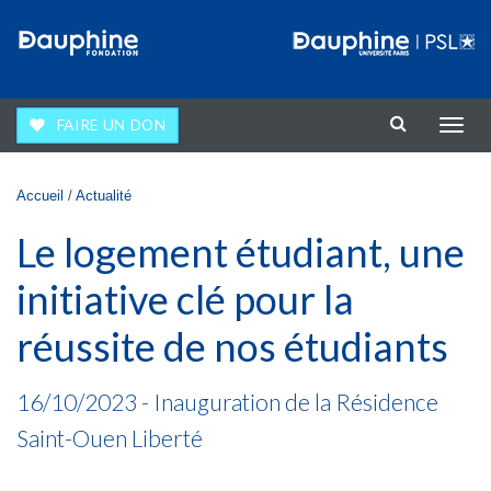
Aller au contenu principal
FAIRE UN DON
Affic
la
navig
Vous êtes ici
Accueil
/
Actualité
Le logement étudiant, une
initiative clé pour la
réussite de nos étudiants
16/10/2023 - Inauguration de la Résidence
Saint-Ouen Liberté