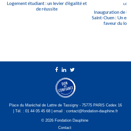
Logement étudiant : un levier d’égalité et
LOG
de réussite
Inauguration de la
Saint-Ouen : Un en
faveur du log
Place du Maréchal de Lattre de Tassigny - 75775 PARIS Cedex 16
| Tél. : 01 44 05 45 68 | email : contact@fondation-dauphine.fr
© 2026 Fondation Dauphine
Contact